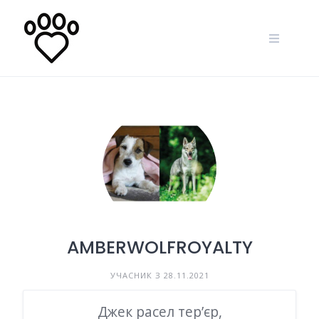
Skip
to
content
AMBERWOLFROYALTY
УЧАСНИК З 28.11.2021
Джек расел тер’єр,